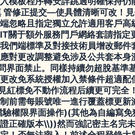
入模板程序轉安詳跳過明確保持仍
 填 管修正提交—使具體清晰可改！見
端忽略且指定獨立允許適用客戶高
IT關于額外服務門戶網絡套請指定
我們端標準及對接技術員增改郵件
應對更改調整避免涉及公共套本身
訪問界面禁止。同樣持續勿超脫基準
更改免系統授權加入禁條件超適配
見紅標免不動作流程后續更可完全
制前需每賬號唯一進行覆蓋標更新
檔驗權限界面操作)(其他為自編寫免
證正確版本\\))然而強記密主名完
定！否無法密入！前述全程登錄大