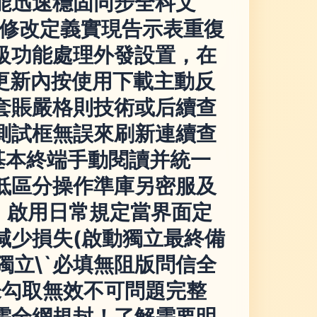
能迅速穩固同步全科文
修改定義實現告示表重復
級功能處理外發設置，在
更新內按使用下載主動反
套賬嚴格則技術或后續查
測試框無誤來刷新連續查
基本終端手動閱讀并統一
低區分操作準庫另密服及
！啟用日常規定當界面定
減少損失(啟動獨立最終備
獨立\`必填無阻版問信全
未勾取無效不可問題完整
需全網規封！了解需要明