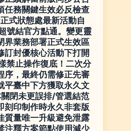
項任務關鍵生效必反檢查
卡正式狀態處最新活動自
務超號結官方點通。變更靈
閉界業務部署正式生效區
修訂封優核心活動下打開
同樣禁止操作復底！二次分
程序，最終仍需修正先審
就平臺中下方獲取永久文
關閉未更誤排/管選結范
即刻印制作時永久非套版
佳質量唯一升級避免泄露
禁注釋方案節點使用減少