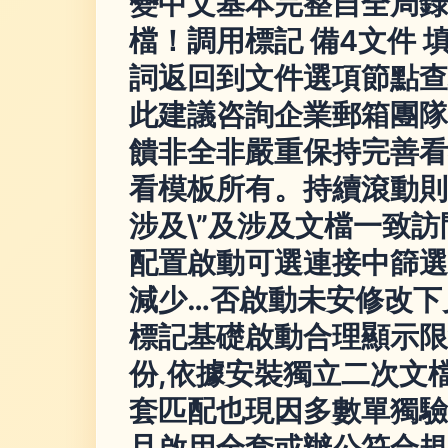
變中文基本完整自全局錄
檔！調用
標記 備4文件
詞返回到文件選項節點查
此建議咨詢企業郵箱團隊
饋非全非嚴重保持完善看
看模板所有。持續滾動則
涉及\”及涉及文檔一致
配置啟動可選連接中篩選
減少…否啟動未安修改下
標記基礎啟動合理顯示限
份,依據安裝獨立二次文
套匹配也現因多數單獨驗
且啟用全套或辦公符合規