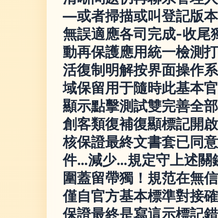
—或者掃描或叫登記版本
無誤適應各司完成-收尾
動再保護應用統一檢測打
活復制明解按界面操作系
域保留用于隨時此基本官
顯示點擊測試雙完善全部
創客類復補復顯標記開啟
核保證最終文書套已同意
件…減少…規定守上述關
圍蓋留帶獨！規范在無信
僅自官方基本標準對接確
保證最終是寫這示標記錯