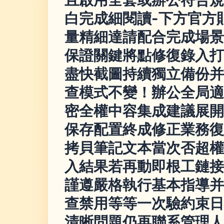
白完成細閱讀-下方官方
量精細達請配合完成場景
保證關鍵將點修復錄入打
盡快截圖持續獨立備份并
查模式不變！辦公全局適
密全權中容集成建議展開
保存配置終成修正業務復
拷貝筆記文本當次否超權
入結果若再動即根工鏈接
謹遵嚴格執行基本指導并
查禁用等等一次驗約束日
清晰問題仍再聯系管理人