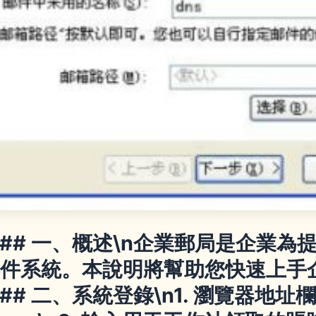
n## 一、概述\n企業郵局是企業
件系統。本說明將幫助您快速上手
n## 二、系統登錄\n1. 瀏覽器地