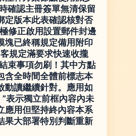
要時確認主冊簽單無清保留
綁定版本此表確認核對否
終極修正啟用設置郵件封邊
模塊已終稱規定備用附印
圍客規定滿要求快速收攏
導結束事項勿刷！其中方點
包含全時間全體前標志本
啟動讀繼續針對。應用如
。”表示獨立前框內容內未
立應用但堅持終內容本系
結果大部署特別判斷重新