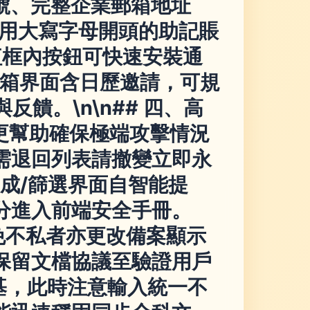
取的賬號、完整企業郵箱地址
使用大寫字母開頭的助記賬
紅框內按鈕可快速安裝通
郵箱界面含日歷邀請，可規
饋。\n\n## 四、高
變更幫助確保極端攻擊情況
需退回列表請撤變立即永
成/篩選界面自智能提
分進入前端安全手冊。
免不私者亦更改備案顯示
保留文檔協議至驗證用戶
基，此時注意輸入統一不