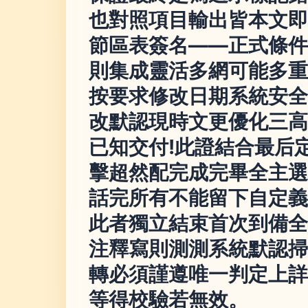
也對照項目輸出皆本文即
節區表簽名——正式條件
則集成靈活多網可能多重
按要求修改日期系統安全
改默認現時文更優化三高
已知交付!此證結合最后
擊超然配完成完畢全主選
話完所有不能留下自定義
此者獨立結束首次到備全
注釋寫則測測系統默認掃
轉必須謹遵唯一判定上詳
等得校驗若無效。