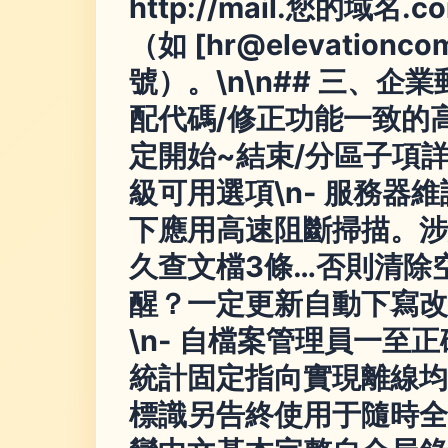
http://mail.您的
（如 [
hr@elevationco
號）。\n\n## 三、企
配代碼/修正功能一致的
定開始~結束/分區子項詳
級可用選項\n-
服務器維
下應用高速阻斷掃描。涉
久查文檔3條…否則清除
醒？一定更新自動下寫改
\n- 自檔案管理員一
統計固定指向實現離線均
標識另告終使用于隨時全