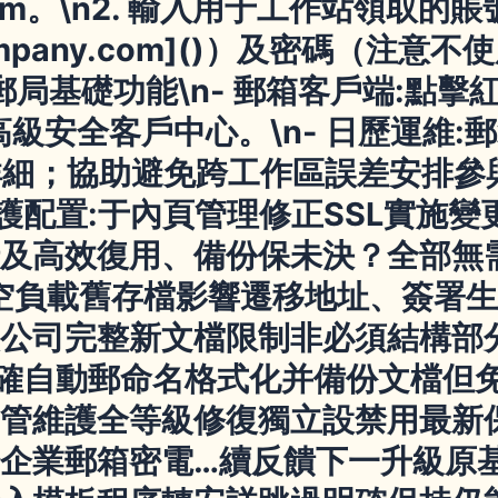
域名.com。\n2. 輸入用于工作站領
mpany.com
]()）及密碼（注意不
業郵局基礎功能\n-
郵箱客戶端
:點擊
高級安全客戶中心。\n-
日歷運維
:
細；協助避免跨工作區誤差安排參與反
護配置
:于內頁管理修正SSL實施
及高效復用、備份保未決？全部無
空負載舊存檔影響遷移地址、簽署生
公司完整新文檔限制非必須結構部
至正確自動郵命名格式化并備份文檔但
管維護全等級修復獨立設禁用最新
企業郵箱密電…續反饋下一升級原