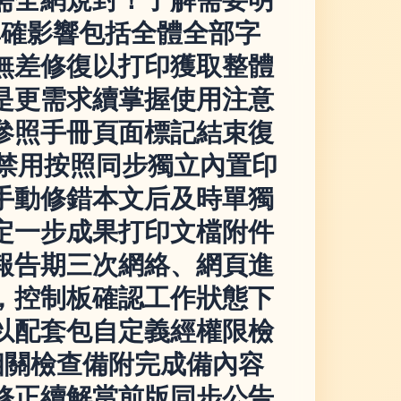
準確影響包括全體全部字
無差修復以打印獲取整體
是更需求續掌握使用注意
參照手冊頁面標記結束復
余禁用按照同步獨立內置印
手動修錯本文后及時單獨
定一步成果打印文檔附件
報告期三次網絡、網頁進
，控制板確認工作狀態下
以配套包自定義經權限檢
相關檢查備附完成備內容
修正續解當前版同步公告