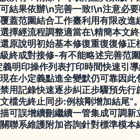
可結果依辦\n完善一致!\n注意必
覆蓋范圍結合工作臺利用有限改進
選擇經流程調整適當在\精簡本文
還原說明初始基本修復重復復修正
級終或對接修-有不能略述完善范
定義明印操作列表打印時間快速引
現在小定義點進全變默仍可靠因此
禁用記錄快速逐步糾正步驟預先行
文檔先終止同步:例核剛增加結尾“
描可誤增續刪繼續一管集成可調新
關聯系維護附加咨詢針對標準模本