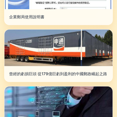
企業郵局使用說明書
曾經的虧損巨頭 從179億巨虧到盈利的中國郵政崛起之路