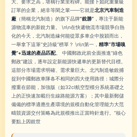
大、要求之高，堪稱行業里程碑。能接下如此重量級
訂單的企業，絕非等閑之輩——它就是
北京汽車制造
廠
（簡稱北汽制造）的旗下品牌
“銳勝”
，專注于新能
源物流車的新銳力量。 \n\n在快遞物流市場競爭白熱
化的今天，北汽制造緣何能從眾多車企中脫穎而出，
一舉拿下這筆“史詩級”榜單？ \n\n第一，
精準“市場嗅
覺”+迅速的產品匹配
。 中國郵政此前全面推進“綠色
郵政”建設，逐年設定新能源快遞車的更新替代目標。
這部分市場需求明確、需求量巨大。北汽制造敏銳捕
捉到中國郵政車隊各不相同的四大使用路徑：城際分
撥重在節能，加強版（如32cl航空型模分系統基礎之
上的正快速加載衍生線路能源方案）；其中最新郵儲
備備的標準適應生產環境的規模自動化管理能力大范
疇競資源交付策略為此規模推出正當時針進行。”核心
要點上因銳世