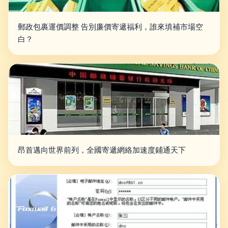
郵政包裹運價調整 告別廉價寄遞福利，誰來填補市場空
白？
昂首邁向世界前列，全國寄遞網絡加速度鋪通天下